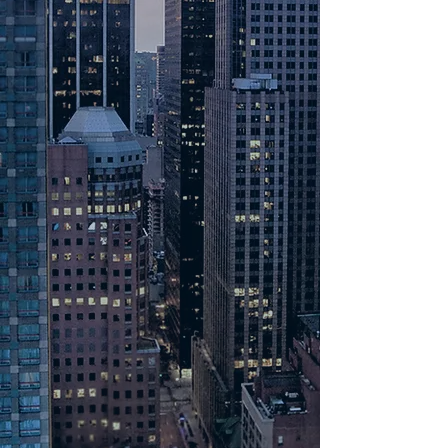
INMIGRACIÓN
PENAL
CIVIL
TESTIMONIOS
Reserve una consulta
Últimas noticias
Client Appointment
Técnico, Enfocado y
Preciso