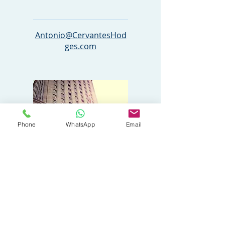
DUEÑO
Antonio@CervantesHod
ges.com
Phone
WhatsApp
Email