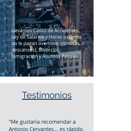
Abogados que se centran en
SUS objetivos y adoptan un
enfoque sistemático hacia el
litigio que produce mejores
Llevamos Casos de Accidentes,
resultados para usted.
Ley de Salarios y Horas (cuando
no le pagan overtime, comidas, o
descansos), Divorcios,
Inmigración y Asuntos Penales
Testimonios
"Me gustaría recomendar a
Antonio Cervantes... es rápido,